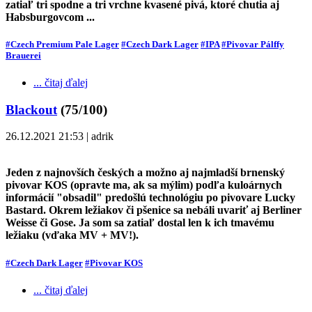
zatiaľ tri spodne a tri vrchne kvasené pivá, ktoré chutia aj
Habsburgovcom ...
#Czech Premium Pale Lager
#Czech Dark Lager
#IPA
#Pivovar Pálffy
Brauerei
... čitaj ďalej
Blackout
(75/100)
26.12.2021 21:53 | adrik
Jeden z najnovších českých a možno aj najmladší brnenský
pivovar KOS (opravte ma, ak sa mýlim) podľa kuloárnych
informácií "obsadil" predošlú technológiu po pivovare Lucky
Bastard. Okrem ležiakov či pšenice sa nebáli uvariť aj Berliner
Weisse či Gose. Ja som sa zatiaľ dostal len k ich tmavému
ležiaku (vďaka MV + MV!).
#Czech Dark Lager
#Pivovar KOS
... čitaj ďalej