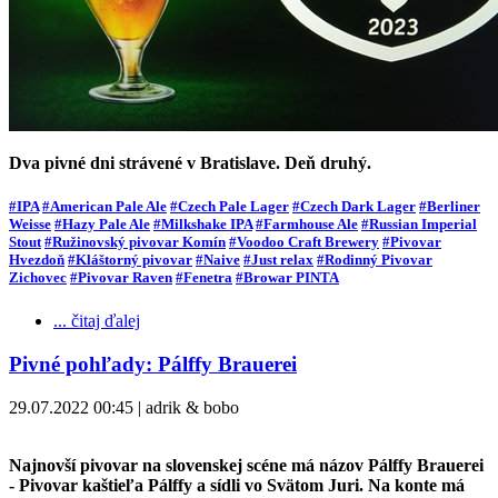
Dva pivné dni strávené v Bratislave. Deň druhý.
#IPA
#American Pale Ale
#Czech Pale Lager
#Czech Dark Lager
#Berliner
Weisse
#Hazy Pale Ale
#Milkshake IPA
#Farmhouse Ale
#Russian Imperial
Stout
#Ružinovský pivovar Komín
#Voodoo Craft Brewery
#Pivovar
Hvezdoň
#Kláštorný pivovar
#Naive
#Just relax
#Rodinný Pivovar
Zichovec
#Pivovar Raven
#Fenetra
#Browar PINTA
... čitaj ďalej
Pivné pohľady: Pálffy Brauerei
29.07.2022 00:45 | adrik & bobo
Najnovší pivovar na slovenskej scéne má názov Pálffy Brauerei
- Pivovar kaštieľa Pálffy a sídli vo Svätom Juri. Na konte má