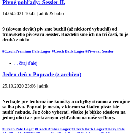
Pivné pohľady: Sessler II.
14.04.2021 10:42 | adrik & bobo
9 (slovom deväť) pív sme buchli (až niektoré vybuchli) od
trnavského pivovaru Sessler. Rozdelili sme ich na tri časti, tu je
druhá z nich:
#Czech Premium Pale Lager
#Czech Dark Lager
#Pivovar Sessler
... čitaj ďalej
Jeden deň v Poprade (z archívu)
25.10.2020 23:06 | adrik
Nechajte pre tentoraz iné koníčky a úchylky stranou a venujme
sa iba pivu. Poprad je mesto, v ktorom sa žiaden pivár iste
nudiť nebude. Je z čoho vyberať, všetko je blízko (doslova na
jednej ulici) a s prekrásnym výhľadom na naše veľhory.
#Czech Pale Lager
#Czech Amber Lager
#Czech Dark Lager
#Hazy Pale