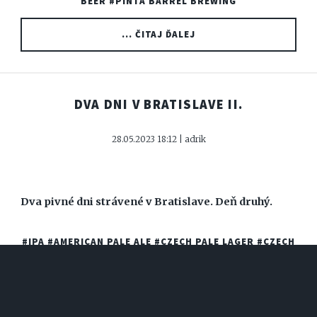
BEER
#PINTA BARREL BREWING
... ČITAJ ĎALEJ
DVA DNI V BRATISLAVE II.
28.05.2023 18:12 | adrik
Dva pivné dni strávené v Bratislave. Deň druhý.
#IPA
#AMERICAN PALE ALE
#CZECH PALE LAGER
#CZECH
DARK LAGER
#BERLINER WEISSE
#HAZY PALE ALE
#MILKSHAKE IPA
#FARMHOUSE ALE
#RUSSIAN IMPERIAL
STOUT
#RUŽINOVSKÝ PIVOVAR KOMÍN
#VOODOO
CRAFT BREWERY
#PIVOVAR HVEZDOŇ
#KLÁŠTORNÝ
PIVOVAR
#NAIVE
#JUST RELAX
#RODINNÝ PIVOVAR