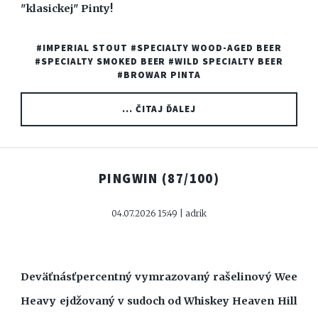
"klasickej" Pinty!
#IMPERIAL STOUT
#SPECIALTY WOOD-AGED BEER
#SPECIALTY SMOKED BEER
#WILD SPECIALTY BEER
#BROWAR PINTA
... ČITAJ ĎALEJ
PINGWIN
(87/100)
04.07.2026 15:49 | adrik
Deväťnásťpercentný vymrazovaný rašelinový Wee
Heavy ejdžovaný v sudoch od Whiskey Heaven Hill