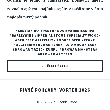
Gdańsk je jedno z najstarších poľských miest,
rovnako aj šieste najľudnatejšie. A našli sme v ňom
najlepší pivný podnik!
#SESSION IPA
#PASTRY SOUR
#AMERICAN IPA
#BARLEYWINE
#IMPERIAL STOUT
#SPECIALTY WOOD-
AGED BEER
#SPECIALTY SMOKED BEER
#PIWNE
PODZIEMIE
#BROWAR FUNKY FLUID
#MOON LARK
#BROWAR TRZECH KUMPLI
#BROWAR MONSTERS
#BROWAR ARTEZAN
... ČITAJ ĎALEJ
PIVNÉ POHĽADY: VORTEX 2026
18.03.2026 22:20 | adrik & bobo