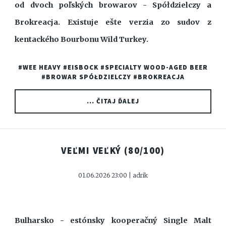
od dvoch poľských browarov - Spółdzielczy a
Brokreacja. Existuje ešte verzia zo sudov z
kentackého Bourbonu Wild Turkey.
#WEE HEAVY
#EISBOCK
#SPECIALTY WOOD-AGED BEER
#BROWAR SPÓŁDZIELCZY
#BROKREACJA
... ČITAJ ĎALEJ
VEĽMI VEĽKÝ
(80/100)
01.06.2026 23:00 | adrik
Bulharsko - estónsky kooperačný Single Malt