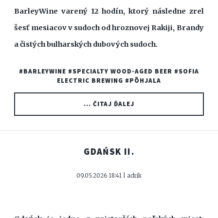
BarleyWine varený 12 hodín, ktorý následne zrel
šesť mesiacov v sudoch od hroznovej Rakiji, Brandy
a čistých bulharských dubových sudoch.
#BARLEYWINE
#SPECIALTY WOOD-AGED BEER
#SOFIA
ELECTRIC BREWING
#PÕHJALA
... ČITAJ ĎALEJ
GDAŃSK II.
09.05.2026 18:41 | adrik