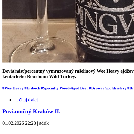
Deväťnásťpercentný vymrazovaný rašelinový Wee Heavy ejdžovaný
kentackého Bourbonu Wild Turkey.
#Wee Heavy
#Eisbock
#Specialty Wood-Aged Beer
#Browar Spółdzielczy
#Br
... čitaj ďalej
Povianočný Kraków II.
01.02.2026 22:28 | adrik